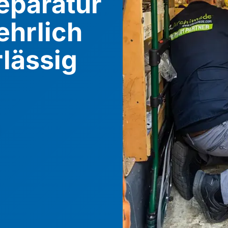
eparatur
ehrlich
rlässig