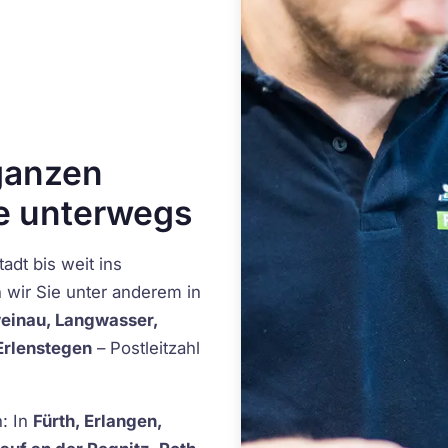
ganzen
ie unterwegs
adt bis weit ins
 wir Sie unter anderem in
weinau, Langwasser,
Erlenstegen
– Postleitzahl
: In
Fürth, Erlangen,