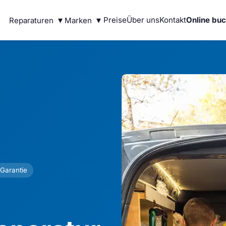
▾
▾
Preise
Über uns
Kontakt
Online bu
Reparaturen
Marken
Garantie